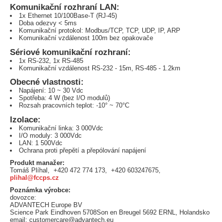
Komunikační rozhraní LAN:
1x Ethernet 10/100Base-T (RJ-45)
Doba odezvy < 5ms
Komunikační protokol: Modbus/TCP, TCP, UDP, IP, ARP
Komunikační vzdálenost 100m bez opakovače
Sériové komunikační rozhraní:
1x RS-232, 1x RS-485
Komunikační vzdálenost RS-232 - 15m, RS-485 - 1.2km
Obecné vlastnosti:
Napájení: 10 ~ 30 Vdc
Spotřeba: 4 W (bez I/O modulů)
Rozsah pracovních teplot: -10° ~ 70°C
Izolace:
Komunikační linka: 3 000Vdc
I/O moduly: 3 000Vdc
LAN: 1 500Vdc
Ochrana proti přepětí a přepólování napájení
Produkt manažer:
Tomáš Plíhal, +420 472 774 173, +420 603247675,
plihal@fccps.cz
Poznámka výrobce:
dovozce:
ADVANTECH Europe BV
Science Park Eindhoven 5708Son en Breugel 5692 ERNL, Holandsko
email: customercare@advantech.eu