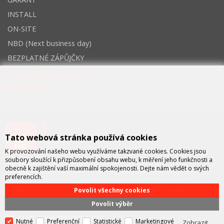
INSTALL
ON-SITE
NBD (Next business day)
BEZPLATNÉ ZÁPŮJČKY
FCC PRŮMYSLOVÉ
SYSTÉMY
Tato webová stránka používá cookies
K provozování našeho webu využíváme takzvané cookies. Cookies jsou
soubory sloužící k přizpůsobení obsahu webu, k měření jeho funkčnosti a
FCC průmyslové systémy
je technicko – obchodní společností,
obecně k zajištění vaší maximální spokojenosti. Dejte nám vědět o svých
zastupující významné výrobce v oblasti průmyslové automatizace a
preferencích.
telekomunikační techniky. Společnost je též významným vývojářem a
integrátorem se specializací na systémy strojového vidění a pokročilé
Povolit všechny cookies
robotiky.
Povolit výběr
KONTAKT
FCC průmyslové systémy s.r.o.
Nutné
Preferenční
Statistické
Marketingové
Zobrazit