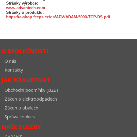
Stránky výrobce:
www.advantech.com
Stránky o produktu:
https://e-shop.fccps.cz/ds/ADV/ADAM-5000-TCP-DS.pdf
O SPOLEČNOSTI
O nás
Kontakty
JAK NAKUPOVAT
Obchodní podmínky (B2B)
Zákon o elektroodpadech
Zákon o obalech
Správa cookies
NAŠE SLUŽBY
GARANT