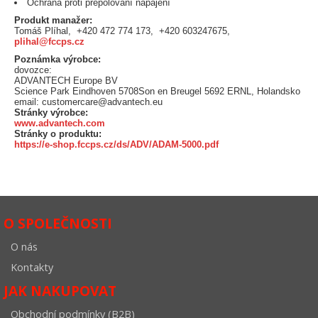
Ochrana proti přepólování napájení
Produkt manažer:
Tomáš Plíhal, +420 472 774 173, +420 603247675,
plihal@fccps.cz
Poznámka výrobce:
dovozce:
ADVANTECH Europe BV
Science Park Eindhoven 5708Son en Breugel 5692 ERNL, Holandsko
email: customercare@advantech.eu
Stránky výrobce:
www.advantech.com
Stránky o produktu:
https://e-shop.fccps.cz/ds/ADV/ADAM-5000.pdf
O SPOLEČNOSTI
O nás
Kontakty
JAK NAKUPOVAT
Obchodní podmínky (B2B)