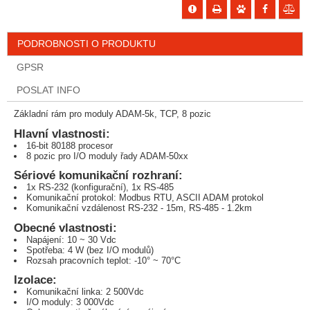
PODROBNOSTI O PRODUKTU
GPSR
POSLAT INFO
Základní rám pro moduly ADAM-5k, TCP, 8 pozic
Hlavní vlastnosti:
16-bit 80188 procesor
8 pozic pro I/O moduly řady ADAM-50xx
Sériové komunikační rozhraní:
1x RS-232 (konfigurační), 1x RS-485
Komunikační protokol: Modbus RTU, ASCII ADAM protokol
Komunikační vzdálenost RS-232 - 15m, RS-485 - 1.2km
Obecné vlastnosti:
Napájení: 10 ~ 30 Vdc
Spotřeba: 4 W (bez I/O modulů)
Rozsah pracovních teplot: -10° ~ 70°C
Izolace:
Komunikační linka: 2 500Vdc
I/O moduly: 3 000Vdc