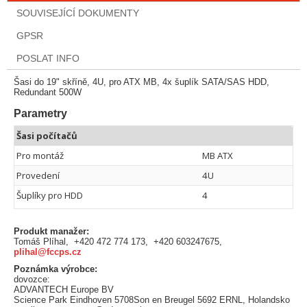
SOUVISEJÍCÍ DOKUMENTY
GPSR
POSLAT INFO
Šasi do 19" skříně, 4U, pro ATX MB, 4x šuplík SATA/SAS HDD,
Redundant 500W
Parametry
Šasi počítačů
Pro montáž
MB ATX
Provedení
4U
Šuplíky pro HDD
4
Produkt manažer:
Tomáš Plíhal, +420 472 774 173, +420 603247675,
plihal@fccps.cz
Poznámka výrobce:
dovozce:
ADVANTECH Europe BV
Science Park Eindhoven 5708Son en Breugel 5692 ERNL, Holandsko