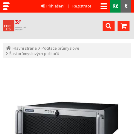
Kč
€
Přihlášení
Registrace
Hlavní strana
Počítače průmyslové
Šasi průmyslových počítačů