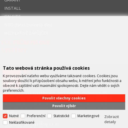
INSTALL
ON-SITE
NBD (Next business day)
BEZPLATNÉ ZÁPŮJČKY
FCC PRŮMYSLOVÉ
SYSTÉMY
Tato webová stránka používá cookies
K provozování našeho webu využíváme takzvané cookies. Cookies jsou
soubory sloužící k přizpůsobení obsahu webu, k měření jeho funkčnosti a
obecně k zajištění vaší maximální spokojenosti. Dejte nám vědět o svých
preferencích.
FCC průmyslové systémy
je technicko – obchodní společností,
zastupující významné výrobce v oblasti průmyslové automatizace a
Povolit všechny cookies
telekomunikační techniky. Společnost je též významným vývojářem a
Povolit výběr
integrátorem se specializací na systémy strojového vidění a pokročilé
robotiky.
Nutné
Preferenční
Statistické
Marketingové
Zobrazit
KONTAKT
detaily
Neklasifikované
FCC průmyslové systémy s.r.o.