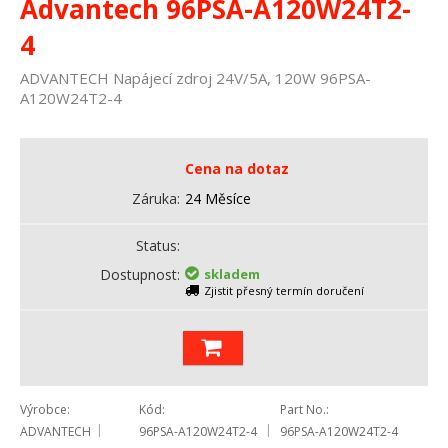
Advantech 96PSA-A120W24T2-
4
ADVANTECH Napájecí zdroj 24V/5A, 120W 96PSA-
A120W24T2-4
Cena na dotaz
Záruka
24 Měsíce
Status
Dostupnost
skladem
Zjistit přesný termín doručení
Výrobce
Kód
Part No.
ADVANTECH
96PSA-A120W24T2-4
96PSA-A120W24T2-4