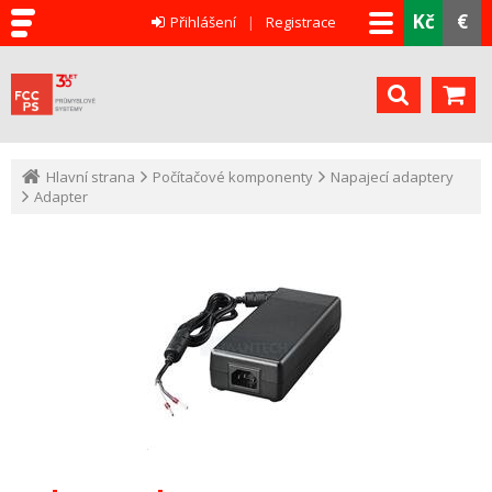
Kč
€
Přihlášení
Registrace
Hlavní strana
Počítačové komponenty
Napajecí adaptery
Adapter