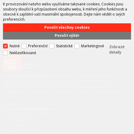
K provozování našeho webu využíváme takzvané cookies. Cookies jsou
NBD (Next business day)
soubory sloužící k přizpůsobení obsahu webu, k měření jeho funkčnosti a
BEZPLATNÉ ZÁPŮJČKY
obecně k zajištění vaší maximální spokojenosti. Dejte nám vědět o svých
preferencích.
FCC PRŮMYSLOVÉ
Povolit všechny cookies
SYSTÉMY
Povolit výběr
Nutné
Preferenční
Statistické
Marketingové
Zobrazit
detaily
Neklasifikované
FCC průmyslové systémy
je technicko – obchodní společností,
zastupující významné výrobce v oblasti průmyslové automatizace a
telekomunikační techniky. Společnost je též významným vývojářem a
integrátorem se specializací na systémy strojového vidění a pokročilé
robotiky.
KONTAKT
FCC průmyslové systémy s.r.o.
U Výstaviště 138/3, Holešovice
170 00 Praha 7
Email: info@fccps.cz
Tel.: +420 472 774 173