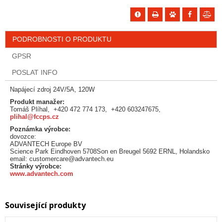
PODROBNOSTI O PRODUKTU
GPSR
POSLAT INFO
Napájecí zdroj 24V/5A, 120W
Produkt manažer:
Tomáš Plíhal, +420 472 774 173, +420 603247675,
plihal@fccps.cz
Poznámka výrobce:
dovozce:
ADVANTECH Europe BV
Science Park Eindhoven 5708Son en Breugel 5692 ERNL, Holandsko
email: customercare@advantech.eu
Stránky výrobce:
www.advantech.com
Související produkty