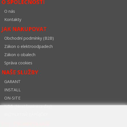
O SPOLEČNOSTI
O nás
Kontakty
JAK NAKUPOVAT
Obchodní podmínky (B2B)
Zákon o elektroodpadech
Zákon o obalech
Správa cookies
NAŠE SLUŽBY
GARANT
INSTALL
ON-SITE
NBD (Next business day)
BEZPLATNÉ ZÁPŮJČKY
FCC PRŮMYSLOVÉ