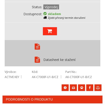
Status
Výprodej
Dostupnost
skladem
Zjistit přesný termín doručení
Datasheet ke stažení
Výrobce
Kód
Part No.
ACTIVE KEY
AK-C7000F-U1-B/CZ
AK-C7000F-U1-B/CZ
PODROBNOSTI O PRODUKTU