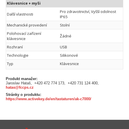
Klávesnice + myši
Pro zdravotnictví, Vyšší odolnost
Další vlastnosti
IP65
Mechanické provedení
Stolní
Polohovací zařízení
Žádné
klávesnice
Rozhraní
USB
Technologie
Silikonové
Typ
Klávesnice
Produkt manažer:
Jaroslav Hataš, +420 472 774 173, +420 731 124 400,
hatas@fccps.cz
Stránky o produktu:
https://www.activekey.de/en/tastaturen/ak-c7000/