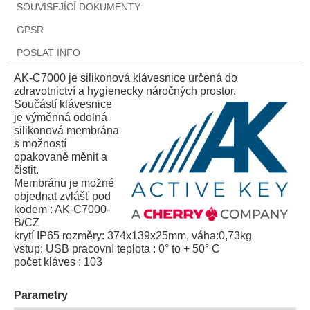
SOUVISEJÍCÍ DOKUMENTY
GPSR
POSLAT INFO
AK-C7000 je silikonová klávesnice určená do
zdravotnictví a hygienecky náročných prostor.
Součástí klávesnice
je výměnná odolná
silikonová membrána
s možností
opakovaně měnit a
čistit.
Membránu je možné
objednat zvlášť pod
kodem : AK-C7000-
B/CZ
krytí IP65 rozměry: 374x139x25mm, váha:0,73kg
vstup: USB pracovní teplota : 0° to + 50° C
počet kláves : 103
Parametry