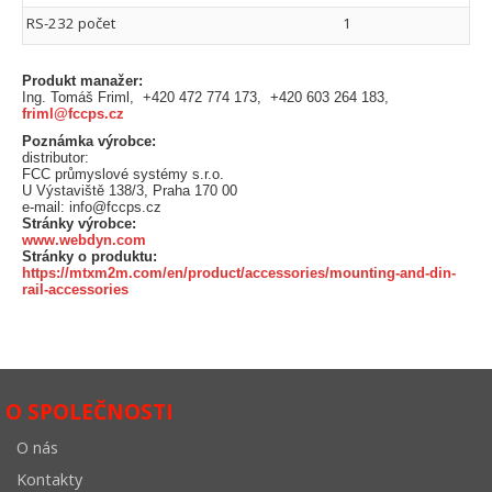
RS-232 počet
1
Produkt manažer:
Ing. Tomáš Friml, +420 472 774 173, +420 603 264 183,
friml@fccps.cz
Poznámka výrobce:
distributor:
FCC průmyslové systémy s.r.o.
U Výstaviště 138/3, Praha 170 00
e-mail: info@fccps.cz
Stránky výrobce:
www.webdyn.com
Stránky o produktu:
https://mtxm2m.com/en/product/accessories/mounting-and-din-
rail-accessories
O SPOLEČNOSTI
O nás
Kontakty