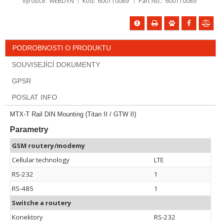
Výrobce
WEBDYN
Kód
600110089
Part No.
600110089
PODROBNOSTI O PRODUKTU
SOUVISEJÍCÍ DOKUMENTY
GPSR
POSLAT INFO
MTX-T Rail DIN Mounting (Titan II / GTW II)
Parametry
GSM routery/modemy
Cellular technology
LTE
RS-232
1
RS-485
1
Switche a routery
Konektory
RS-232