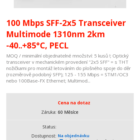
100 Mbps SFF-2x5 Transceiver
Multimode 1310nm 2km
-40..+85°C, PECL
MOQ / minimální objednatelné množství: 5 kusů !; Optický
transceiver v mechanickém provedení "2x5 SFF" = s THT
nožičkami pro montáž letováním do plošného spoje do děr
(rozměrově podobný SFP); 125 - 155 Mbps = STM1/OC3
nebo 100Base-FX Ethernet; Multimod...
Cena na dotaz
Záruka
60 Měsíce
Status
Dostupnost
Na objednávku