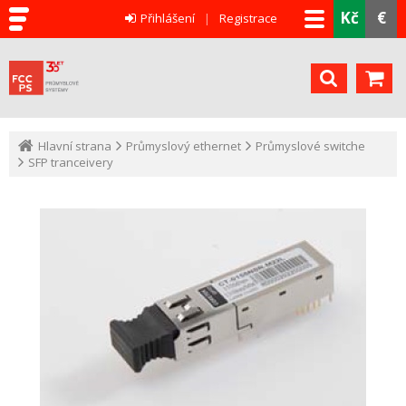
Kč
€
Přihlášení
Registrace
Hlavní strana
Průmyslový ethernet
Průmyslové switche
SFP tranceivery