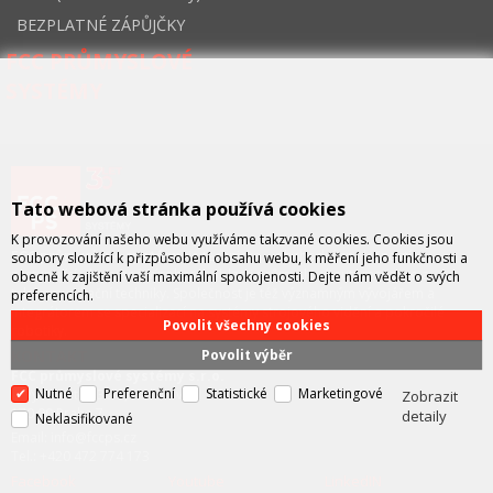
BEZPLATNÉ ZÁPŮJČKY
FCC PRŮMYSLOVÉ
SYSTÉMY
Tato webová stránka používá cookies
K provozování našeho webu využíváme takzvané cookies. Cookies jsou
FCC průmyslové systémy
je technicko – obchodní společností,
soubory sloužící k přizpůsobení obsahu webu, k měření jeho funkčnosti a
zastupující významné výrobce v oblasti průmyslové automatizace a
obecně k zajištění vaší maximální spokojenosti. Dejte nám vědět o svých
telekomunikační techniky. Společnost je též významným vývojářem a
preferencích.
integrátorem se specializací na systémy strojového vidění a pokročilé
Povolit všechny cookies
robotiky.
Povolit výběr
KONTAKT
FCC průmyslové systémy s.r.o.
Nutné
Preferenční
Statistické
Marketingové
U Výstaviště 138/3, Holešovice
Zobrazit
170 00 Praha 7
detaily
Neklasifikované
Email: info@fccps.cz
Tel.: +420 472 774 173
Facebook
Youtube
LinkedIN