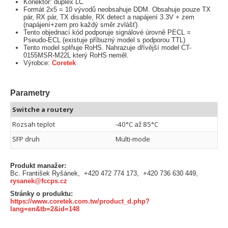
Konektor: duplex LC
Formát 2x5 = 10 vývodů neobsahuje DDM. Obsahuje pouze TX
pár, RX pár, TX disable, RX detect a napájení 3.3V + zem
(napájení+zem pro každý směr zvlášť).
Tento objednací kód podporuje signálové úrovně PECL =
Pseudo-ECL (existuje příbuzný model s podporou TTL)
Tento model splňuje RoHS. Nahrazuje dřívější model CT-
0155MSR-M22L který RoHS neměl.
Výrobce:
Coretek
Parametry
Switche a routery
Rozsah teplot
-40°C až 85°C
SFP druh
Multi-mode
Produkt manažer:
Bc. František Ryšánek, +420 472 774 173, +420 736 630 449,
rysanek@fccps.cz
Stránky o produktu:
https://www.coretek.com.tw/product_d.php?
lang=en&tb=2&id=148