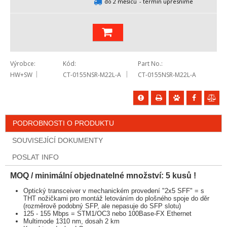
do 2 měsíců
- termín upřesníme
Výrobce
Kód
Part No.
HW+SW
CT-0155NSR-M22L-A
CT-0155NSR-M22L-A
PODROBNOSTI O PRODUKTU
SOUVISEJÍCÍ DOKUMENTY
POSLAT INFO
MOQ / minimální objednatelné množství: 5 kusů !
Optický transceiver v mechanickém provedení "2x5 SFF" = s
THT nožičkami pro montáž letováním do plošného spoje do děr
(rozměrově podobný SFP, ale nepasuje do SFP slotu)
125 - 155 Mbps = STM1/OC3 nebo 100Base-FX Ethernet
Multimode 1310 nm, dosah 2 km