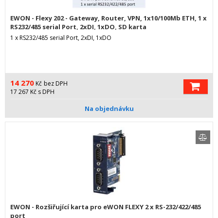
EWON - Flexy 202 - Gateway, Router, VPN, 1x10/100Mb ETH, 1 x
RS232/485 serial Port, 2xDI, 1xDO, SD karta
1 x RS232/485 serial Port, 2xDI, 1xDO
14 270
Kč
bez DPH
17 267
Kč
s DPH
Na objednávku
EWON - Rozšiřující karta pro eWON FLEXY 2 x RS-232/422/485
port