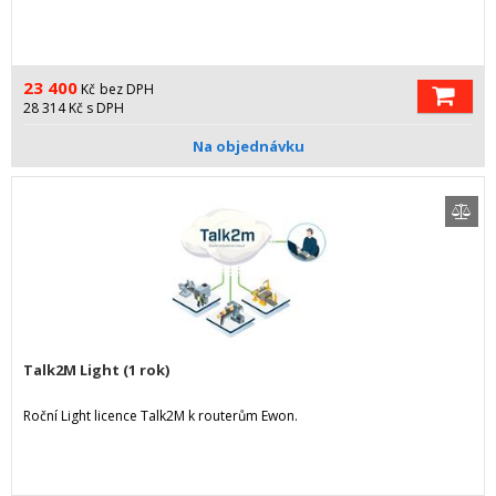
23 400
Kč
bez DPH
28 314
Kč
s DPH
Na objednávku
Talk2M Light (1 rok)
Roční Light licence Talk2M k routerům Ewon.