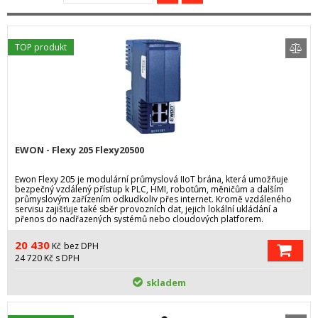
TOP produkt
EWON - Flexy 205 Flexy20500
Ewon Flexy 205 je modulární průmyslová IIoT brána, která umožňuje
bezpečný vzdálený přístup k PLC, HMI, robotům, měničům a dalším
průmyslovým zařízením odkudkoliv přes internet. Kromě vzdáleného
servisu zajišťuje také sběr provozních dat, jejich lokální ukládání a
přenos do nadřazených systémů nebo cloudových platforem.
Prostřednictvím cloudové služby Talk2M automaticky vytváří šifrované
VPN spojení, které umožňuje bezpečnou diagnostiku, servis,
20 430
Kč
bez DPH
programování i nepřetržitý monitoring strojů bez nutnosti výjezdu
24 720
Kč
s DPH
servisního technika.
skladem