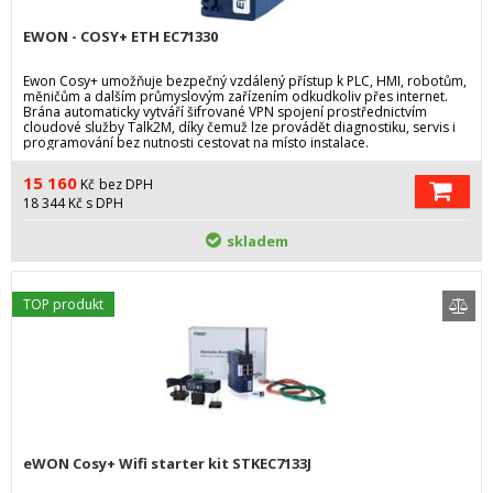
EWON - COSY+ ETH EC71330
Ewon Cosy+ umožňuje bezpečný vzdálený přístup k PLC, HMI, robotům,
měničům a dalším průmyslovým zařízením odkudkoliv přes internet.
Brána automaticky vytváří šifrované VPN spojení prostřednictvím
cloudové služby Talk2M, díky čemuž lze provádět diagnostiku, servis i
programování bez nutnosti cestovat na místo instalace.
15 160
Kč
bez DPH
18 344
Kč
s DPH
skladem
TOP produkt
eWON Cosy+ Wifi starter kit STKEC7133J