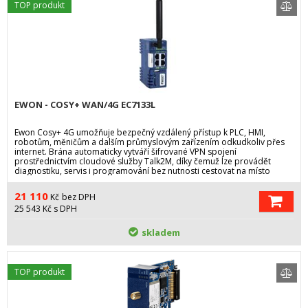
TOP produkt
EWON - COSY+ WAN/4G EC7133L
Ewon Cosy+ 4G umožňuje bezpečný vzdálený přístup k PLC, HMI,
robotům, měničům a dalším průmyslovým zařízením odkudkoliv přes
internet. Brána automaticky vytváří šifrované VPN spojení
prostřednictvím cloudové služby Talk2M, díky čemuž lze provádět
diagnostiku, servis i programování bez nutnosti cestovat na místo
instalace.
21 110
Kč
bez DPH
25 543
Kč
s DPH
skladem
TOP produkt