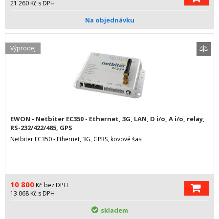
21 260
Kč
s DPH
Na objednávku
Výprodej
EWON - Netbiter EC350 - Ethernet, 3G, LAN, D i/o, A i/o, relay,
RS-232/422/485, GPS
Netbiter EC350 - Ethernet, 3G, GPRS, kovové šasi
10 800
Kč
bez DPH
13 068
Kč
s DPH
skladem