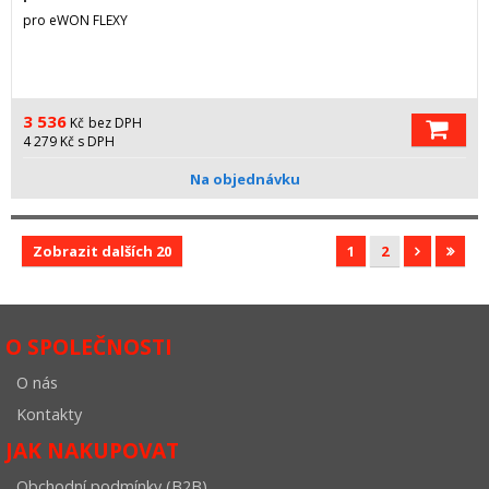
pro eWON FLEXY
3 536
Kč
bez DPH
4 279
Kč
s DPH
Na objednávku
Zobrazit dalších 20
1
2
O SPOLEČNOSTI
O nás
Kontakty
JAK NAKUPOVAT
Obchodní podmínky (B2B)