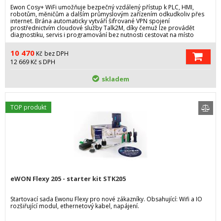
Ewon Cosy+ WiFi umožňuje bezpečný vzdálený přístup k PLC, HMI,
robotům, měničům a dalším průmyslovým zařízením odkudkoliv přes
internet. Brána automaticky vytváří šifrované VPN spojení
prostřednictvím cloudové služby Talk2M, díky čemuž lze provádět
diagnostiku, servis i programování bez nutnosti cestovat na místo
instalace.
10 470
Kč
bez DPH
12 669
Kč
s DPH
skladem
TOP produkt
eWON Flexy 205 - starter kit STK205
Startovací sada Ewonu Flexy pro nové zákazníky. Obsahující: Wifi a IO
rozšiřující modul, ethernetový kabel, napájení.