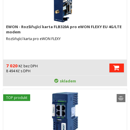
EWON - Rozšiřující karta FLB320A pro eWON FLEXY EU 4G/LTE
modem
Rozšiřující karta pro eWON FLEXY
7 020
Kč
bez DPH
8 494
Kč
s DPH
skladem
TOP produkt