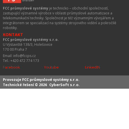
FCC průmyslové systémy
je technicko – obchodní společností,
zastupující významné výrobce v oblasti průmyslové automatizace a
telekomunikační techniky. Společnost je též významným vývojářem a
integrátorem se specializací na systémy strojového vidění a pokročilé
robotiky.
KONTAKT
FCC průmyslové systémy s.r.o.
U Výstaviště 138/3, Holešovice
170 00 Praha 7
Email: info@fccps.cz
Tel.: +420 472 774 173
Facebook
Youtube
LinkedIN
FCC průmyslové systémy s.r.o.
Provozuje
CyberSoft s.r.o.
Technické řešení © 2026