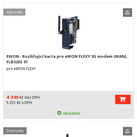
Výprodej
EWON - Rozšiřující karta pro eWON FLEXY 3G modem (WAN),
FLB3202_01
pro eWON FLEXY
4 340
Kč
bez DPH
5 251
Kč
s DPH
skladem
Doprodej