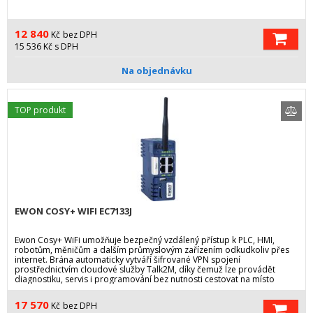
12 840
Kč
bez DPH
15 536
Kč
s DPH
Na objednávku
TOP produkt
EWON COSY+ WIFI EC7133J
Ewon Cosy+ WiFi umožňuje bezpečný vzdálený přístup k PLC, HMI,
robotům, měničům a dalším průmyslovým zařízením odkudkoliv přes
internet. Brána automaticky vytváří šifrované VPN spojení
prostřednictvím cloudové služby Talk2M, díky čemuž lze provádět
diagnostiku, servis i programování bez nutnosti cestovat na místo
instalace.
17 570
Kč
bez DPH