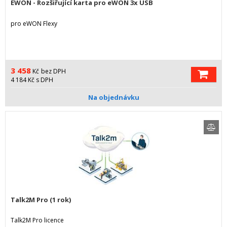
EWON - Rozšiřující karta pro eWON 3x USB
pro eWON Flexy
3 458
Kč
bez DPH
4 184
Kč
s DPH
Na objednávku
Talk2M Pro (1 rok)
Talk2M Pro licence