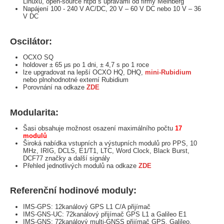
Linuxu, open-source ntpd s úpravami od firmy Meinberg
Napájení 100 - 240 V AC/DC, 20 V – 60 V DC nebo 10 V – 36
V DC
Oscilátor:
OCXO SQ
holdover ± 65 μs po 1 dni, ± 4,7 s po 1 roce
lze upgradovat na lepší OCXO HQ, DHQ,
mini-Rubidium
nebo plnohodnotné externí Rubidium
Porovnání na odkaze
ZDE
Modularita:
Šasi obsahuje možnost osazení maximálního počtu
17
modulů
Široká nabídka vstupních a výstupních modulů pro PPS, 10
MHz, IRIG, DCLS, E1/T1, LTC, Word Clock, Black Burst,
DCF77 značky a další signály
Přehled jednotlivých modulů na odkaze
ZDE
Referenční hodinové moduly:
IMS-GPS: 12kanálový GPS L1 C/A přijímač
IMS-GNS-UC: 72kanálový přijímač GPS L1 a Galileo E1
IMS-GNS: 72kanálový multi-GNSS přijímač GPS, Galileo,