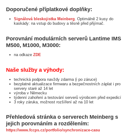
Doporučené příplatkové doplňky:
Signálová bleskojistka Meinberg
. Optimálně 2 kusy do
kaskády: na vstup do budovy a těsně před přijímač.
Porovnání modulárních serverů Lantime IMS
M500, M1000, M3000:
na odkaze
ZDE
Naše služby a výhody:
technická podpora navždy zdarma (i po záruce)
bezplatné aktualizace firmwaru a bezpečnostních záplat i pro
servery staré až 14 let
výroba v Německu
týdenní zahoření a testování serverů výrobcem před expedicí
3 roky záruka, možnost rozšíření až na 10 let
Přehledová stránka o serverech Meinberg s
jejich porovnáním a rozdělením:
https://www.fccps.cz/portfolio/synchronizace-casu