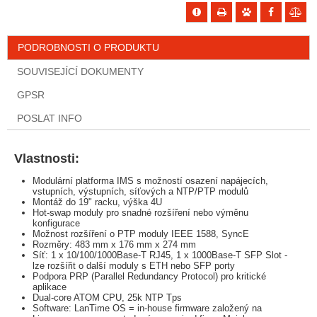
PODROBNOSTI O PRODUKTU
SOUVISEJÍCÍ DOKUMENTY
GPSR
POSLAT INFO
Vlastnosti:
Modulární platforma IMS s možností osazení napájecích,
vstupních, výstupních, síťových a NTP/PTP modulů
Montáž do 19" racku, výška 4U
Hot-swap moduly pro snadné rozšíření nebo výměnu
konfigurace
Možnost rozšíření o PTP moduly IEEE 1588, SyncE
Rozměry: 483 mm x 176 mm x 274 mm
Síť: 1 x 10/100/1000Base-T RJ45, 1 x 1000Base-T SFP Slot -
lze rozšířit o další moduly s ETH nebo SFP porty
Podpora PRP (Parallel Redundancy Protocol) pro kritické
aplikace
Dual-core ATOM CPU, 25k NTP Tps
Software: LanTime OS = in-house firmware založený na