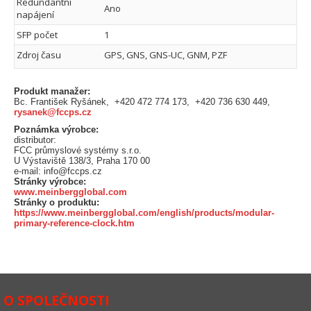
Redundantní
Ano
napájení
SFP počet
1
Zdroj času
GPS, GNS, GNS-UC, GNM, PZF
Produkt manažer:
Bc. František Ryšánek, +420 472 774 173, +420 736 630 449,
rysanek@fccps.cz
Poznámka výrobce:
distributor:
FCC průmyslové systémy s.r.o.
U Výstaviště 138/3, Praha 170 00
e-mail: info@fccps.cz
Stránky výrobce:
www.meinbergglobal.com
Stránky o produktu:
https://www.meinbergglobal.com/english/products/modular-
primary-reference-clock.htm
O SPOLEČNOSTI