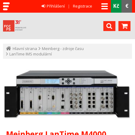
Kč
€
Přihlášení
Registrace
Hlavní strana
Meinberg - zdroje času
LanTime IMS modulární
Meinberg LanTime M4000