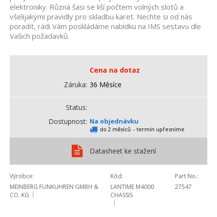
elektroniky. Různá šasi se liší počtem volných slotů a
všelijakými pravidly pro skladbu karet. Nechte si od nás
poradit, rádi Vám poskládáme nabídku na IMS sestavu dle
Vašich požadavků.
Cena na dotaz
Záruka
36 Měsíce
Status
Dostupnost
Na objednávku
do 2 měsíců
- termín upřesníme
Datasheet ke stažení
Výrobce
Kód
Part No.
MEINBERG FUNKUHREN GMBH &
LANTIME M4000
27547
CO. KG
CHASSIS