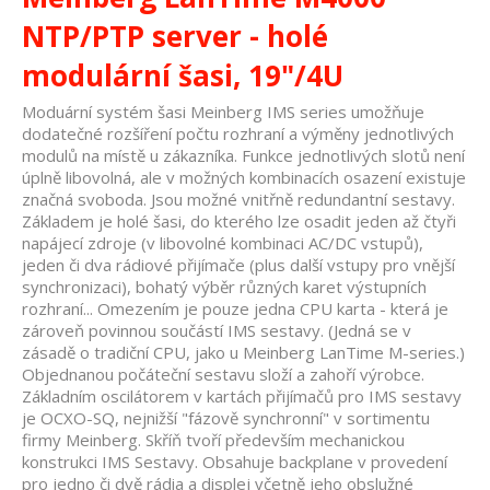
NTP/PTP server - holé
modulární šasi, 19"/4U
Moduární systém šasi Meinberg IMS series umožňuje
dodatečné rozšíření počtu rozhraní a výměny jednotlivých
modulů na místě u zákazníka. Funkce jednotlivých slotů není
úplně libovolná, ale v možných kombinacích osazení existuje
značná svoboda. Jsou možné vnitřně redundantní sestavy.
Základem je holé šasi, do kterého lze osadit jeden až čtyři
napájecí zdroje (v libovolné kombinaci AC/DC vstupů),
jeden či dva rádiové přijímače (plus další vstupy pro vnější
synchronizaci), bohatý výběr různých karet výstupních
rozhraní... Omezením je pouze jedna CPU karta - která je
zároveň povinnou součástí IMS sestavy. (Jedná se v
zásadě o tradiční CPU, jako u Meinberg LanTime M-series.)
Objednanou počáteční sestavu složí a zahoří výrobce.
Základním oscilátorem v kartách přijímačů pro IMS sestavy
je OCXO-SQ, nejnižší "fázově synchronní" v sortimentu
firmy Meinberg. Skříň tvoří především mechanickou
konstrukci IMS Sestavy. Obsahuje backplane v provedení
pro jedno či dvě rádia a displej včetně jeho obslužné