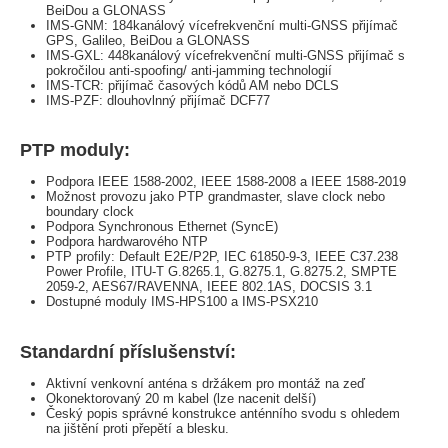
BeiDou a GLONASS
IMS-GNM: 184kanálový vícefrekvenční multi-GNSS přijímač
GPS, Galileo, BeiDou a GLONASS
IMS-GXL: 448kanálový vícefrekvenční multi-GNSS přijímač s
pokročilou anti-spoofing/ anti-jamming technologií
IMS-TCR: přijímač časových kódů AM nebo DCLS
IMS-PZF: dlouhovlnný přijímač DCF77
PTP moduly:
Podpora IEEE 1588-2002, IEEE 1588-2008 a IEEE 1588-2019
Možnost provozu jako PTP grandmaster, slave clock nebo
boundary clock
Podpora Synchronous Ethernet (SyncE)
Podpora hardwarového NTP
PTP profily: Default E2E/P2P, IEC 61850-9-3, IEEE C37.238
Power Profile, ITU-T G.8265.1, G.8275.1, G.8275.2, SMPTE
2059-2, AES67/RAVENNA, IEEE 802.1AS, DOCSIS 3.1
Dostupné moduly IMS-HPS100 a IMS-PSX210
Standardní příslušenství:
Aktivní venkovní anténa s držákem pro montáž na zeď
Okonektorovaný 20 m kabel (lze nacenit delší)
Český popis správné konstrukce anténního svodu s ohledem
na jištění proti přepětí a blesku.