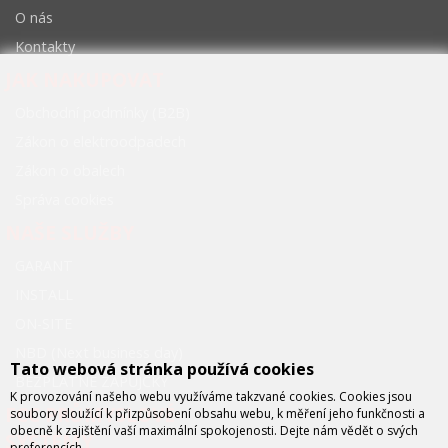
O nás
Kontakty
JAK NAKUPOVAT
Obchodní podmínky (B2B)
Zákon o elektroodpadech
Zákon o obalech
Správa cookies
NAŠE SLUŽBY
GARANT
INSTALL
ON-SITE
NBD (Next business day)
Tato webová stránka používá cookies
BEZPLATNÉ ZÁPŮJČKY
K provozování našeho webu využíváme takzvané cookies. Cookies jsou
FCC PRŮMYSLOVÉ
soubory sloužící k přizpůsobení obsahu webu, k měření jeho funkčnosti a
obecně k zajištění vaší maximální spokojenosti. Dejte nám vědět o svých
SYSTÉMY
preferencích.