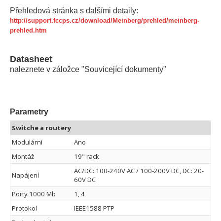
Přehledová stránka s dalšími detaily:
http://support.fccps.cz/download/Meinberg/prehled/meinberg-
prehled.htm
Datasheet
naleznete v záložce "Souvicející dokumenty"
Parametry
Switche a routery
Modulární
Ano
Montáž
19" rack
AC/DC: 100-240V AC / 100-200V DC, DC: 20-
Napájení
60V DC
Porty 1000 Mb
1, 4
Protokol
IEEE1588 PTP