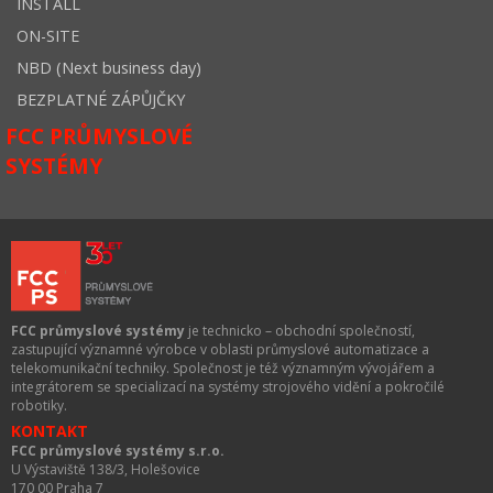
INSTALL
ON-SITE
NBD (Next business day)
BEZPLATNÉ ZÁPŮJČKY
FCC PRŮMYSLOVÉ
SYSTÉMY
FCC průmyslové systémy
je technicko – obchodní společností,
zastupující významné výrobce v oblasti průmyslové automatizace a
telekomunikační techniky. Společnost je též významným vývojářem a
integrátorem se specializací na systémy strojového vidění a pokročilé
robotiky.
KONTAKT
FCC průmyslové systémy s.r.o.
U Výstaviště 138/3, Holešovice
170 00 Praha 7