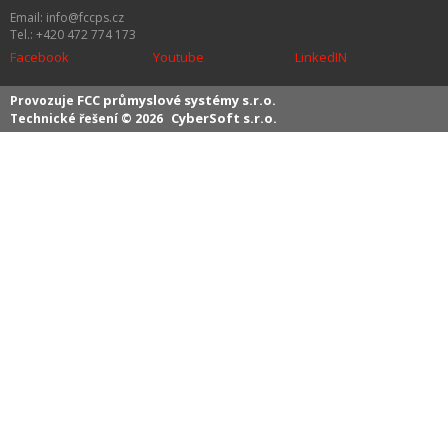
Email: info@fccps.cz
Tel.: +420 472 774 173
Facebook
Youtube
LinkedIN
FCC průmyslové systémy s.r.o.
Provozuje
CyberSoft s.r.o.
Technické řešení © 2026