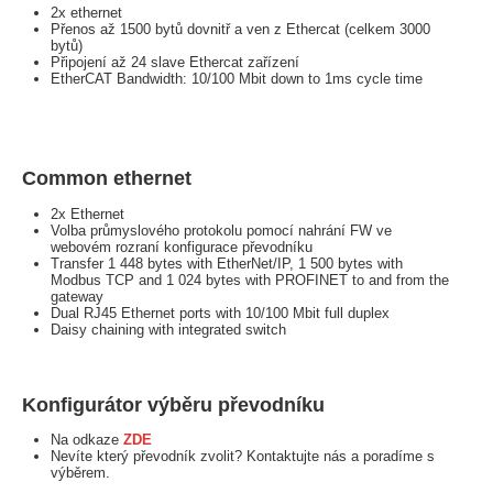
2x ethernet
Přenos až 1500 bytů dovnitř a ven z Ethercat (celkem 3000
bytů)
Připojení až 24 slave Ethercat zařízení
EtherCAT Bandwidth: 10/100 Mbit down to 1ms cycle time
Common ethernet
2x Ethernet
Volba průmyslového protokolu pomocí nahrání FW ve
webovém rozraní konfigurace převodníku
Transfer 1 448 bytes with EtherNet/IP, 1 500 bytes with
Modbus TCP and 1 024 bytes with PROFINET to and from the
gateway
Dual RJ45 Ethernet ports with 10/100 Mbit full duplex
Daisy chaining with integrated switch
Konfigurátor výběru převodníku
Na odkaze
ZDE
Nevíte který převodník zvolit? Kontaktujte nás a poradíme s
výběrem.