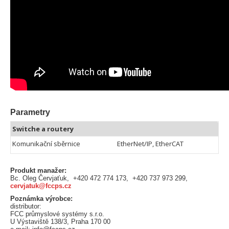
Parametry
Switche a routery
Komunikační sběrnice
EtherNet/IP, EtherCAT
Produkt manažer:
Bc. Oleg Červjaťuk, +420 472 774 173, +420 737 973 299,
cervjatuk@fccps.cz
Poznámka výrobce:
distributor:
FCC průmyslové systémy s.r.o.
U Výstaviště 138/3, Praha 170 00