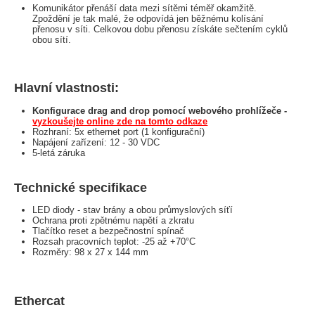
Komunikátor přenáší data mezi sítěmi téměř okamžitě.
Zpoždění je tak malé, že odpovídá jen běžnému kolísání
přenosu v síti. Celkovou dobu přenosu získáte sečtením cyklů
obou sítí.
Hlavní vlastnosti:
Konfigurace drag and drop pomocí webového prohlížeče -
vyzkoušejte online zde na tomto odkaze
Rozhraní: 5x ethernet port (1 konfigurační)
Napájení zařízení: 12 - 30 VDC
5-letá záruka
Technické specifikace
LED diody - stav brány a obou průmyslových síťí
Ochrana proti zpětnému napětí a zkratu
Tlačítko reset a bezpečnostní spínač
Rozsah pracovních teplot: -25 až +70°C
Rozměry: 98 x 27 x 144 mm
Ethercat