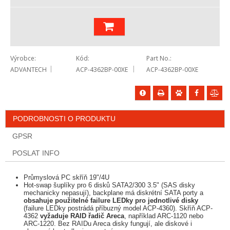
Výrobce
Kód
Part No.
ADVANTECH
ACP-4362BP-00XE
ACP-4362BP-00XE
PODROBNOSTI O PRODUKTU
GPSR
POSLAT INFO
Průmyslová PC skříň 19"/4U
Hot-swap šuplíky pro 6 disků SATA2/300 3.5" (SAS disky
mechanicky nepasují), backplane má diskrétní SATA porty a
obsahuje použitelné failure LEDky pro jednotlivé disky
(failure LEDky postrádá příbuzný model ACP-4360). Skříň ACP-
4362
vyžaduje RAID řadič Areca
, například ARC-1120 nebo
ARC-1220. Bez RAIDu Areca disky fungují, ale diskové i