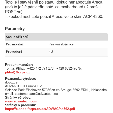
Toto je i stav těsně po startu, dokud nenabootuje Areca
(trvá to ještě pár vteřin poté, co motherboard už prošel
POSTem).
=> pokud nechcete použít Arecu, volte skříň ACP-4360.
Parametry
Šasi počítačů
Pro montáž
Pasivní sběrnice
Provedení
4U
Produkt manažer:
Tomáš Plíhal, +420 472 774 173, +420 603247675,
plihal@fccps.cz
Poznámka výrobce:
dovozce:
ADVANTECH Europe BV
Science Park Eindhoven 5708Son en Breugel 5692 ERNL, Holandsko
email: customercare@advantech.eu
Stránky výrobce:
www.advantech.com
Stránky o produktu:
https://e-shop.fccps.cz/ds/ADV/ACP-4362.pdf