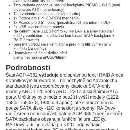
alarmové kontrolky jsou mrtvé.
Tato varianta podporuje pasivní backplany PICMG 1.0/1.3 (není
určena pro ATX motherboardy)
Tato varianta neobsahuje napájecí zdroj
1x Pozice pro slim CD-ROM mechaniku
1x Pozice pro 3.5" floppy (použitelná též pro interní HDD)
2x USB port na čelním panelu
Na čelním panelu LED kontrolky pro LAN a alarmy (teplota /
otáčky ventilátoru - sledováno kombinací SATA backplane +
RAID firmware)
Šasi má vpředu sací ventilátor a před ním filtr vyměnitelný
zepředu (za dvířky).
Uzamykatelná čelní dvířka před
disky/mechanikami/USB/filtrem
Podrobnosti
Šasi ACP-4362
vyžaduje
pro správnou funci RAID Areca
s vanilkovým firmwarem = ne nezbytně od Advantechu,
standardně jsou doporučovány klasické SATA-only
modely ARC-1120 nebo ARC-1220 s diskrétními SATA
porty. Určitě by bylo možno použít i vyšší modely (1222,
1680i, 1680ix-8, 1880ix-8 apod.), ale s omezením na
pouze SATA disky - I2C konektor je shodný. RAIDový
řadič Areca není součástí balení ACP-4362 (není v ceně).
SATA backplane obsahuje funkční failure LEDky.
RAIDový řadič je ovládá přes I2C, odpovídající