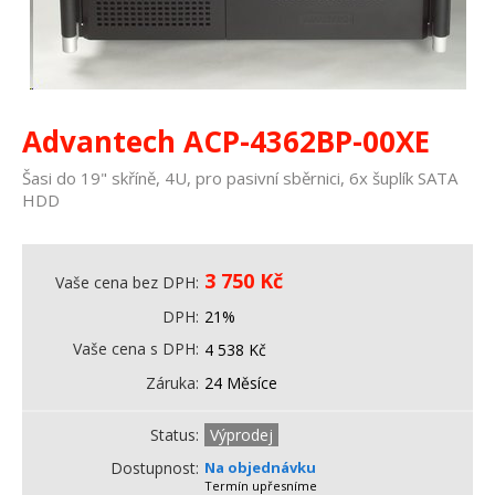
Advantech ACP-4362BP-00XE
Šasi do 19" skříně, 4U, pro pasivní sběrnici, 6x šuplík SATA
HDD
3 750
Kč
Vaše cena bez DPH
DPH
21%
Vaše cena s DPH
4 538
Kč
Záruka
24 Měsíce
Status
Výprodej
Dostupnost
Na objednávku
Termín upřesníme