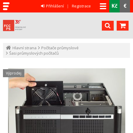
Kč
€
Přihlášení
Registrace
Hlavní strana
Počítače průmyslové
Šasi průmyslových počítačů
Výprodej