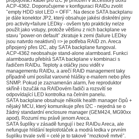
propojovací kabel pro I2C je přiložen v accessory boxu
ACP-4362. Doporučujeme v konfiguraci RAIDu zvolit
"empty HDD slot LED = OFF". Na desce SATA backplanu
je dále konektor JP2, který obsahuje jakési diskrétní piny
pro activity+failure LEDky - ovšem tyto prakticky nelze
použít jako vstupy, protože většinu z nich backplane ve
stavu "power-on default" zkratuje k zemi (failure LEDky
jsou natvrdo neaktivní) => je potřeba RAID zn. Areca
připojený přes I2C, aby SATA backplane fungoval.
ACP-4362 neobsahuje stand-alone alarmboard. Funkci
alarmboardu přebírá SATA backplane v kombinaci s
řadičem RAIDu. Teploty a otáčky jsou vidět v
managementu RAIDu, a arečí RAID management taky
případně umí posílat varovné hlášky e-mailem nebo přes
SNMP. Pokud je zaznamenán alarm, řve reproduktor
skříně i bzučák na RAIDovém řadiči a rozsvítí se
odpovídající LED kontrolka na čelním panelu.
SATA backplane obsahuje několik health manager čipů +
nějaký MCU, který komunikuje přes I2C - nejedná se o
žádný standardní enclosure manager (GEM424, MG90xx
apod). Rozumí mu právě jenom Areca.
SATA šuplíky v zásadě fungují i bez RAIDu Areca, ale
nefunguje hlídání teplot/otáček a modrá ledka v prvním
šuplíku trvale svítí = celé je to takové "mozkově mrtvé".