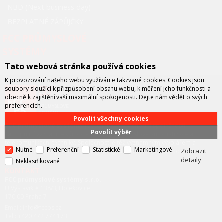
NBD (Next business day)
BEZPLATNÉ ZÁPŮJČKY
FCC PRŮMYSLOVÉ
SYSTÉMY
Tato webová stránka používá cookies
K provozování našeho webu využíváme takzvané cookies. Cookies jsou
soubory sloužící k přizpůsobení obsahu webu, k měření jeho funkčnosti a
obecně k zajištění vaší maximální spokojenosti. Dejte nám vědět o svých
preferencích.
Povolit všechny cookies
FCC průmyslové systémy
je technicko – obchodní společností,
Povolit výběr
zastupující významné výrobce v oblasti průmyslové automatizace a
telekomunikační techniky. Společnost je též významným vývojářem a
Nutné
Preferenční
Statistické
Marketingové
Zobrazit
integrátorem se specializací na systémy strojového vidění a pokročilé
detaily
robotiky.
Neklasifikované
KONTAKT
FCC průmyslové systémy s.r.o.
U Výstaviště 138/3, Holešovice
170 00 Praha 7
Email: info@fccps.cz
Tel.: +420 472 774 173